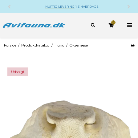
HURTIG LEVERING
1-3 HVERDAGE
0
Forside
/
Produktkatalog
/
Hund
/
Oksenæse
Udsolgt