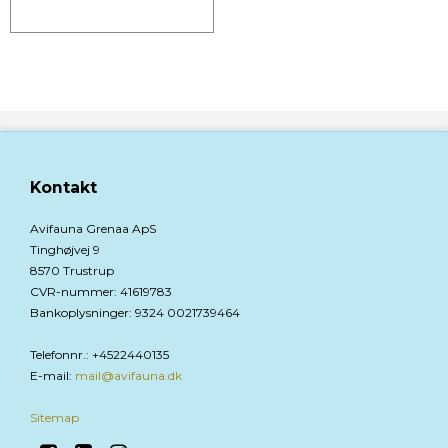
Kontakt
Avifauna Grenaa ApS
Tinghøjvej 9
8570 Trustrup
CVR-nummer
:
41619783
Bankoplysninger
:
9324 0021739464
Telefonnr.
:
+4522440135
E-mail
:
mail@avifauna.dk
Sitemap