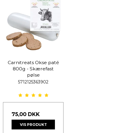
Carnitreats Okse paté
800g - Skærefast
pølse
5712125363902
75,00 DKK
VIS PRODUKT