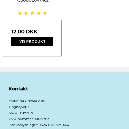
7330002047462
12,00 DKK
VIS PRODUKT
Kontakt
Avifauna Grenaa ApS
Tinghøjvej 9
8570 Trustrup
CVR-nummer
:
41619783
Bankoplysninger
:
9324 0021739464