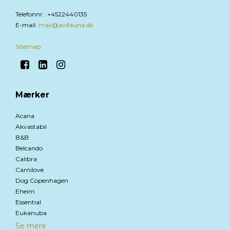
Telefonnr.
:
+4522440135
E-mail
:
mail@avifauna.dk
Sitemap
Mærker
Acana
Akvastabil
B&B
Belcando
Calibra
Carnilove
Dog Copenhagen
Eheim
Essential
Eukanuba
Se mere