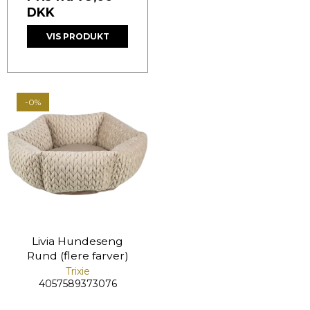
DKK
VIS PRODUKT
-0%
Livia Hundeseng
Rund (flere farver)
Trixie
4057589373076