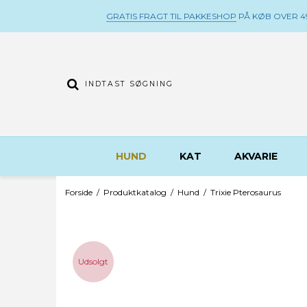
GRATIS FRAGT TIL PAKKESHOP
PÅ KØB OVER 49
HUND
KAT
AKVARIE
Forside
/
Produktkatalog
/
Hund
/
Trixie Pterosaurus
Udsolgt