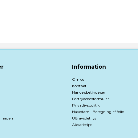
r
Information
Om os
Kontakt
Handelsbetingelser
Fortrydelsesformular
Privatlivspolitik
Havedam - Beregning af folie
nhagen
Ultraviolet lys
Akvarietips