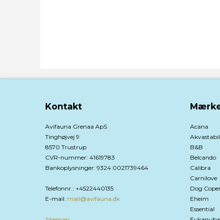
Kontakt
Mærke
Avifauna Grenaa ApS
Acana
Tinghøjvej 9
Akvastabil
8570 Trustrup
B&B
CVR-nummer
:
41619783
Belcando
Bankoplysninger
:
9324 0021739464
Calibra
Carnilove
Telefonnr.
:
+4522440135
Dog Cope
E-mail
:
mail@avifauna.dk
Eheim
Essential
Sitemap
Eukanuba