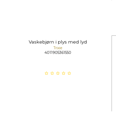
Vaskebjørn i plys med lyd
Trixie
4011905361550