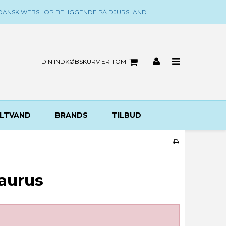
DANSK WEBSHOP
BELIGGENDE PÅ DJURSLAND
DIN INDKØBSKURV ER TOM
LTVAND
BRANDS
TILBUD
saurus