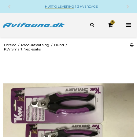
DANSK WEBSHOP
BELIGGENDE PÅ DJURSLAND
0
Forside
/
Produktkatalog
/
Hund
/
KW Smart Neglesaks