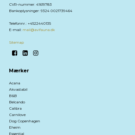
CVR-nummer
:
41619783
Bankoplysninger
:
9324 0021739464
Telefonnr.
:
+4522440135
E-mail
:
mail@avifauna.dk
Sitemap
Mærker
Acana
Akvastabil
B&B
Belcando
Calibra
Carnilove
Dog Copenhagen
Eheim
Essential