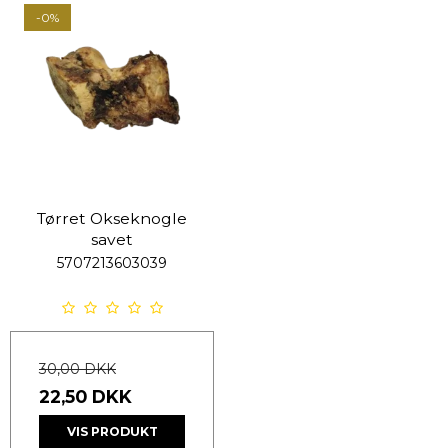
-0%
Tørret Okseknogle
savet
5707213603039
30,00 DKK
22,50 DKK
VIS PRODUKT