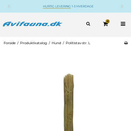
E
DANSK WEBSHOP
BELIGGENDE PÅ DJURSLA
0
Forside
/
Produktkatalog
/
Hund
/
Politistav str. L