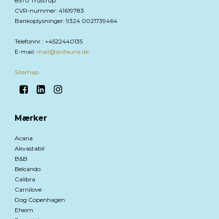
8570 Trustrup
CVR-nummer
:
41619783
Bankoplysninger
:
9324 0021739464
Telefonnr.
:
+4522440135
E-mail
:
mail@avifauna.dk
Sitemap
Mærker
Acana
Akvastabil
B&B
Belcando
Calibra
Carnilove
Dog Copenhagen
Eheim