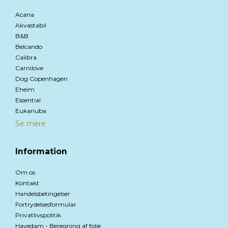
Acana
Akvastabil
B&B
Belcando
Calibra
Carnilove
Dog Copenhagen
Eheim
Essential
Eukanuba
Se mere
Information
Om os
Kontakt
Handelsbetingelser
Fortrydelsesformular
Privatlivspolitik
Havedam - Beregning af folie