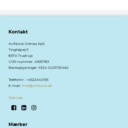
Kontakt
Avifauna Grenaa ApS
Tinghøjvej 9
8570 Trustrup
CVR-nummer
:
41619783
Bankoplysninger
:
9324 0021739464
Telefonnr.
:
+4522440135
E-mail
:
mail@avifauna.dk
Sitemap
Mærker