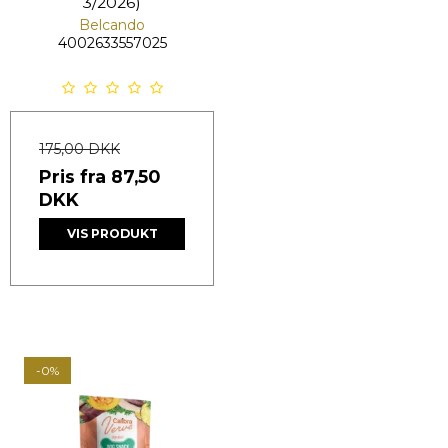
3/2026)
Belcando
4002633557025
175,00 DKK
Pris fra
87,50
DKK
VIS PRODUKT
-0%