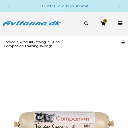
DANSK WEBSHOP
BELIGGENDE PÅ DJURSLAND
0
Forside
/
Produktkatalog
/
Hund
/
Companion Training sausage