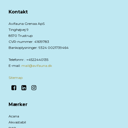
Kontakt
Avifauna Grenaa ApS
Tinghøjvej 9
8570 Trustrup
CVR-nummer
:
41619783
Bankoplysninger
:
9324 0021739464
Telefonnr.
:
+4522440135
E-mail
:
mail@avifauna.dk
Sitemap
Mærker
Acana
Akvastabil