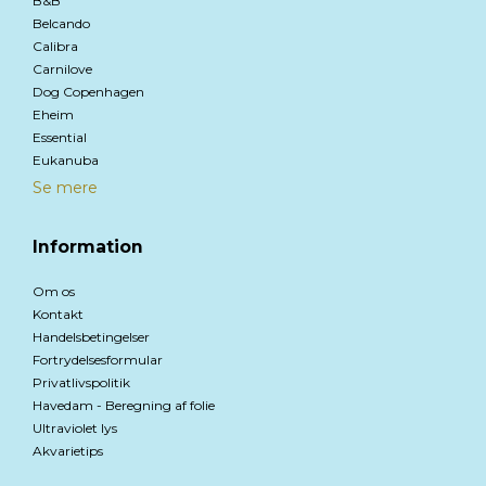
B&B
Belcando
Calibra
Carnilove
Dog Copenhagen
Eheim
Essential
Eukanuba
Se mere
Information
Om os
Kontakt
Handelsbetingelser
Fortrydelsesformular
Privatlivspolitik
Havedam - Beregning af folie
Ultraviolet lys
Akvarietips