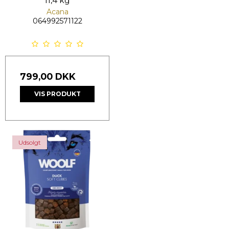
11,4 kg
Acana
064992571122
799,00 DKK
VIS PRODUKT
Udsolgt