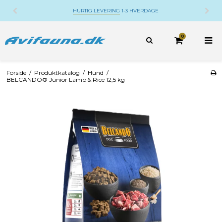
3 HVERDAGE
DANSK WEBSHOP
BELIGGENDE P
0
Forside
/
Produktkatalog
/
Hund
/
BELCANDO® Junior Lamb & Rice 12,5 kg