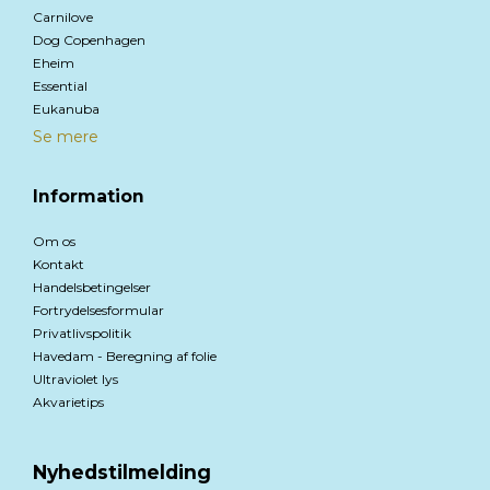
Carnilove
Dog Copenhagen
Eheim
Essential
Eukanuba
Se mere
Information
Om os
Kontakt
Handelsbetingelser
Fortrydelsesformular
Privatlivspolitik
Havedam - Beregning af folie
Ultraviolet lys
Akvarietips
Nyhedstilmelding