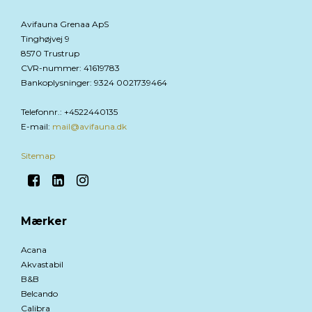
Avifauna Grenaa ApS
Tinghøjvej 9
8570 Trustrup
CVR-nummer
:
41619783
Bankoplysninger
:
9324 0021739464
Telefonnr.
:
+4522440135
E-mail
:
mail@avifauna.dk
Sitemap
Mærker
Acana
Akvastabil
B&B
Belcando
Calibra