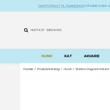
GRATIS FRAGT TIL PAKKESHOP
PÅ KØB OVER 49
HUND
KAT
AKVARIE
Forside
/
Produktkatalog
/
Hund
/
Statera Dogcare Instant