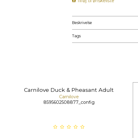
Tilføj til ønskeliste
Beskrivelse
Tags
Carnilove Duck & Pheasant Adult
Carnilove
8595602508877_config