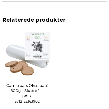
Relaterede produkter
Carnitreats Okse paté
800g - Skærefast
pølse
5712125363902