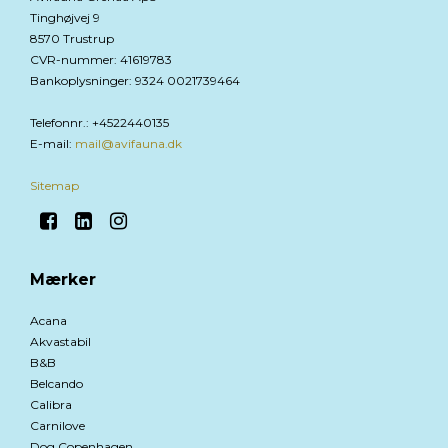
Tinghøjvej 9
8570 Trustrup
CVR-nummer
:
41619783
Bankoplysninger
:
9324 0021739464
Telefonnr.
:
+4522440135
E-mail
:
mail@avifauna.dk
Sitemap
Mærker
Acana
Akvastabil
B&B
Belcando
Calibra
Carnilove
Dog Copenhagen