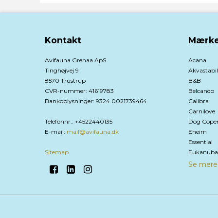
Kontakt
Mærke
Avifauna Grenaa ApS
Acana
Tinghøjvej 9
Akvastabil
8570 Trustrup
B&B
CVR-nummer
:
41619783
Belcando
Bankoplysninger
:
9324 0021739464
Calibra
Carnilove
Telefonnr.
:
+4522440135
Dog Cope
E-mail
:
mail@avifauna.dk
Eheim
Essential
Sitemap
Eukanuba
Se mere