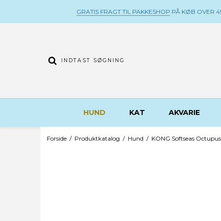
GRATIS FRAGT TIL PAKKESHOP
PÅ KØB OVER 49
HUND
KAT
AKVARIE
Forside
/
Produktkatalog
/
Hund
/
KONG Softseas Octupus s