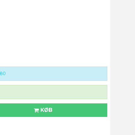
980
KØB