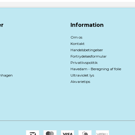
r
Information
Om os
Kontakt
Handelsbetingelser
Fortrydelsesformular
Privatlivspolitik
Havedam - Beregning af folie
nhagen
Ultraviolet lys
Akvarietips