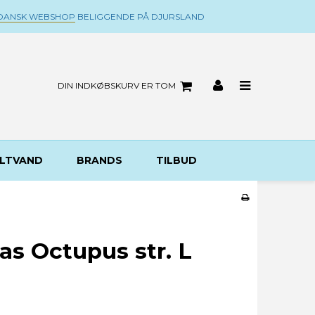
DANSK WEBSHOP
BELIGGENDE PÅ DJURSLAND
DIN INDKØBSKURV ER TOM
LTVAND
BRANDS
TILBUD
s Octupus str. L