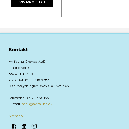
VIS PRODUKT
Kontakt
Avifauna Grenaa ApS
Tinghøjvej 9
8570 Trustrup
CVR-nummer
:
41619783
Bankoplysninger
:
9324 0021739464
Telefonnr.
:
+4522440135
E-mail
:
mail@avifauna.dk
Sitemap