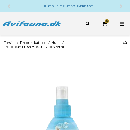
HURTIG LEVERING
1-3 HVERDAGE
0
Forside
/
Produktkatalog
/
Hund
/
Tropiclean Fresh Breath Drops 65ml