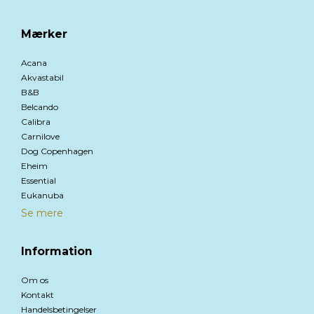
Mærker
Acana
Akvastabil
B&B
Belcando
Calibra
Carnilove
Dog Copenhagen
Eheim
Essential
Eukanuba
Se mere
Information
Om os
Kontakt
Handelsbetingelser