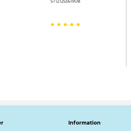
5712125361908
r
Information