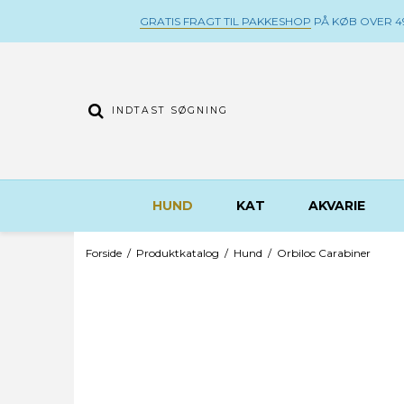
GRATIS FRAGT TIL PAKKESHOP
PÅ KØB OVER 49
HUND
KAT
AKVARIE
Forside
/
Produktkatalog
/
Hund
/
Orbiloc Carabiner