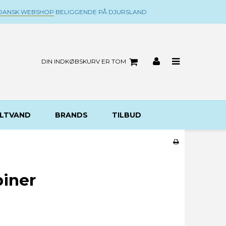
DANSK WEBSHOP
BELIGGENDE PÅ DJURSLAND
DIN INDKØBSKURV ER TOM
LTVAND
BRANDS
TILBUD
biner