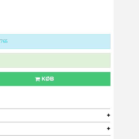
765
KØB