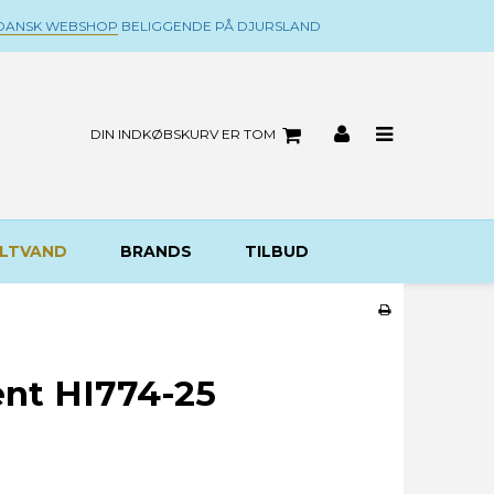
DANSK WEBSHOP
BELIGGENDE PÅ DJURSLAND
DIN INDKØBSKURV ER TOM
LTVAND
BRANDS
TILBUD
nt HI774-25