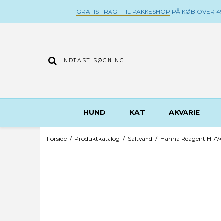
GRATIS FRAGT TIL PAKKESHOP
PÅ KØB OVER 49
HUND
KAT
AKVARIE
Forside
/
Produktkatalog
/
Saltvand
/
Hanna Reagent HI77