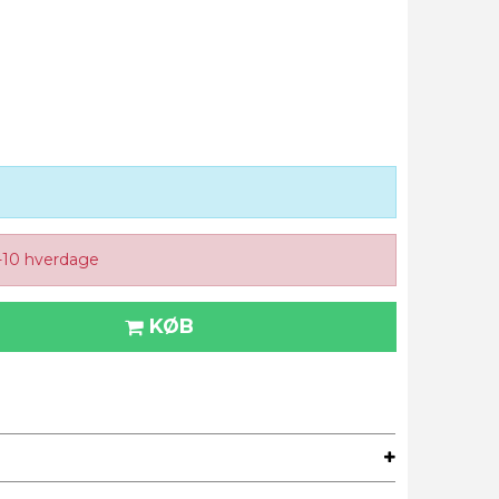
-10 hverdage
KØB