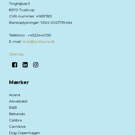
Tinghøjvej 9
8570 Trustrup
CVR-nummer
:
41619783
Bankoplysninger
:
9324 0021739464
Telefonnr.
:
+4522440135
E-mail
:
mail@avifauna.dk
Sitemap
Mærker
Acana
Akvastabil
B&B
Belcando
Calibra
Carnilove
Dog Copenhagen