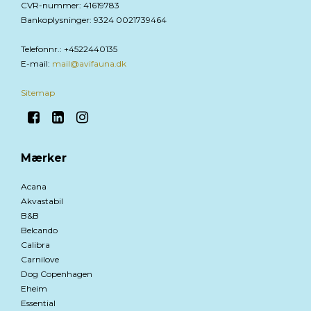
CVR-nummer
:
41619783
Bankoplysninger
:
9324 0021739464
Telefonnr.
:
+4522440135
E-mail
:
mail@avifauna.dk
Sitemap
Mærker
Acana
Akvastabil
B&B
Belcando
Calibra
Carnilove
Dog Copenhagen
Eheim
Essential