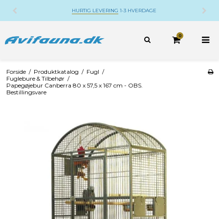
HURTIG LEVERING
1-3 HVERDAGE
0
Forside
/
Produktkatalog
/
Fugl
/
Fuglebure & Tilbehør
/
Papegøjebur Canberra 80 x 57,5 x 167 cm - OBS.
Bestillingsvare