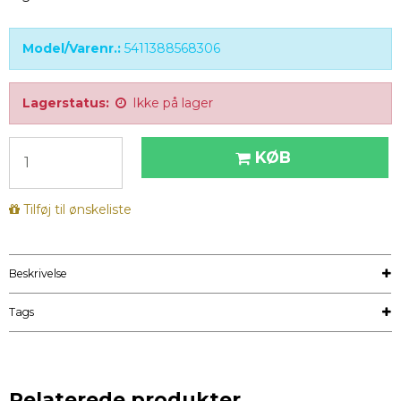
Model/Varenr.:
5411388568306
Lagerstatus:
Ikke på lager
KØB
Tilføj til ønskeliste
Beskrivelse
Tags
Relaterede produkter