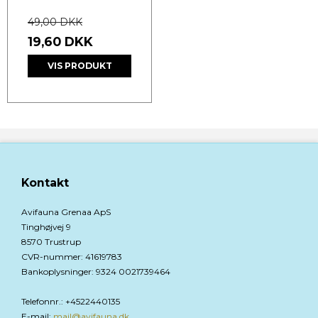
49,00 DKK
19,60 DKK
VIS PRODUKT
Kontakt
Avifauna Grenaa ApS
Tinghøjvej 9
8570 Trustrup
CVR-nummer
:
41619783
Bankoplysninger
:
9324 0021739464
Telefonnr.
:
+4522440135
E-mail
:
mail@avifauna.dk