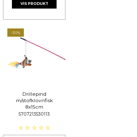
VIS PRODUKT
-30%
Drillepind
m/stofklovnfisk
8x15cm
5707213530113