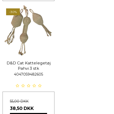
-30%
D&D Cat Kattelegetøj
Pahvi 3 stk
4047059482605
55,00 DKK
38,50 DKK