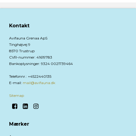
Kontakt
Avifauna Grenaa ApS
Tinghøjvej 9
8570 Trustrup
CVR-nummer
:
41619783
Bankoplysninger
:
9324 0021739464
Telefonnr.
:
+4522440135
E-mail
:
mail@avifauna.dk
Sitemap
Mærker