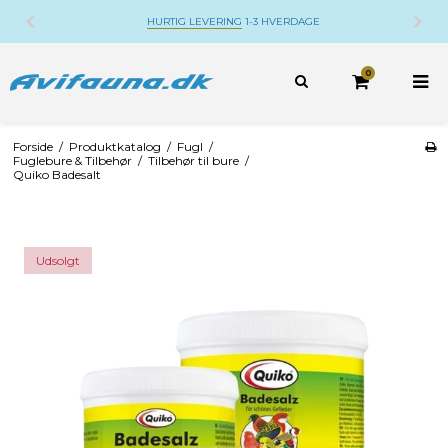
HURTIG LEVERING
1-3 HVERDAGE
0
Forside
/
Produktkatalog
/
Fugl
/
Fuglebure & Tilbehør
/
Tilbehør til bure
/
Quiko Badesalt
Udsolgt