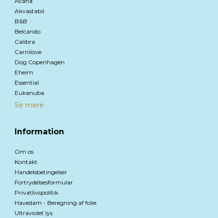
Acana
Akvastabil
B&B
Belcando
Calibra
Carnilove
Dog Copenhagen
Eheim
Essential
Eukanuba
Se mere
Information
Om os
Kontakt
Handelsbetingelser
Fortrydelsesformular
Privatlivspolitik
Havedam - Beregning af folie
Ultraviolet lys