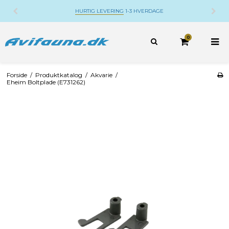
HURTIG LEVERING
1-3 HVERDAGE
0
Forside
/
Produktkatalog
/
Akvarie
/
Eheim Boltplade (E731262)