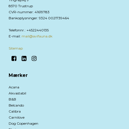
8570 Trustrup
CVR-nummer
:
41619783
Bankoplysninger
:
9324 0021739464
Telefonnr.
:
+4522440135
E-mail
:
mail@avifauna.dk
Sitemap
Mærker
Acana
Akvastabil
B&B
Belcando
Calibra
Carnilove
Dog Copenhagen