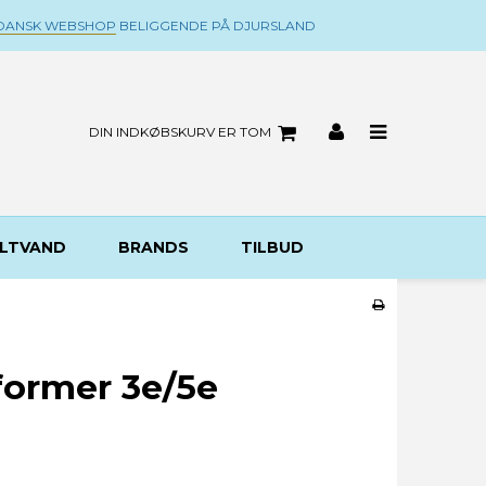
DANSK WEBSHOP
BELIGGENDE PÅ DJURSLAND
DIN INDKØBSKURV ER TOM
LTVAND
BRANDS
TILBUD
former 3e/5e