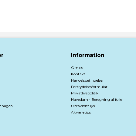
r
Information
Om os
Kontakt
Handelsbetingelser
Fortrydelsesformular
Privatlivspolitik
Havedam - Beregning af folie
nhagen
Ultraviolet lys
Akvarietips