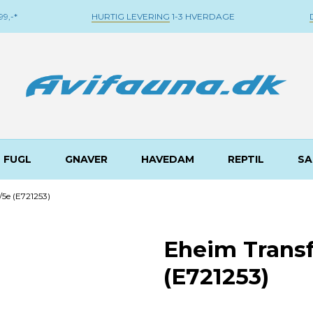
9,-*
HURTIG LEVERING
1-3 HVERDAGE
FUGL
GNAVER
HAVEDAM
REPTIL
SA
5e (E721253)
Eheim Trans
(E721253)