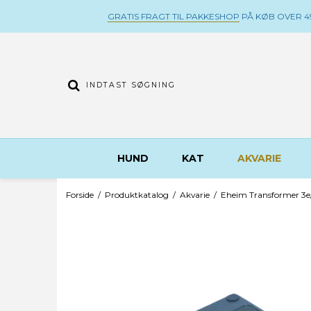
GRATIS FRAGT TIL PAKKESHOP
PÅ KØB OVER 49
HUND
KAT
AKVARIE
Forside
/
Produktkatalog
/
Akvarie
/
Eheim Transformer 3e/