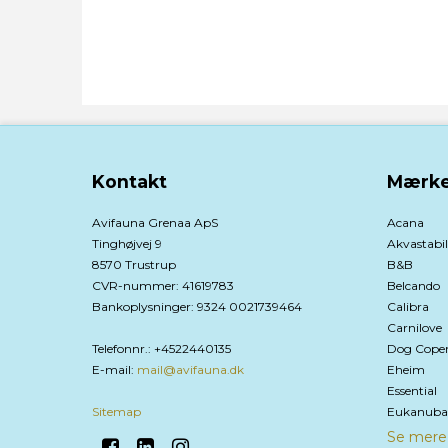
Kontakt
Mærke
Avifauna Grenaa ApS
Acana
Tinghøjvej 9
Akvastabil
8570 Trustrup
B&B
CVR-nummer
:
41619783
Belcando
Bankoplysninger
:
9324 0021739464
Calibra
Carnilove
Telefonnr.
:
+4522440135
Dog Cope
E-mail
:
mail@avifauna.dk
Eheim
Essential
Sitemap
Eukanuba
Se mere