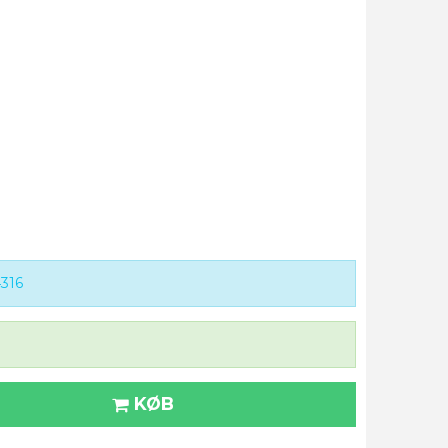
316
KØB