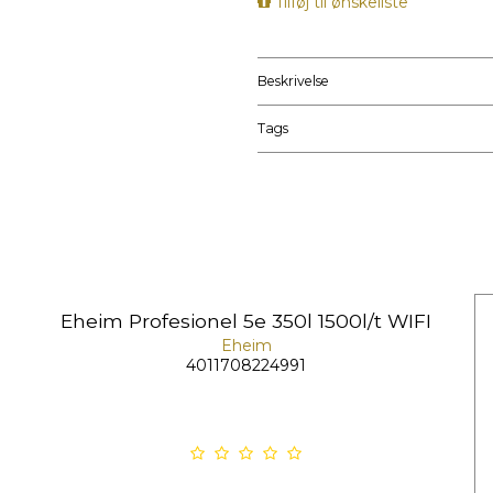
Tilføj til ønskeliste
Beskrivelse
Tags
Eheim Profesionel 5e 350l 1500l/t WIFI
Eheim
4011708224991