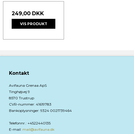
249,00 DKK
VIS PRODUKT
Kontakt
Avifauna Grenaa ApS
Tinghøjvej 9
8570 Trustrup
CVR-nummer
:
41619783
Bankoplysninger
:
9324 0021739464
Telefonnr.
:
+4522440135
E-mail
:
mail@avifauna.dk