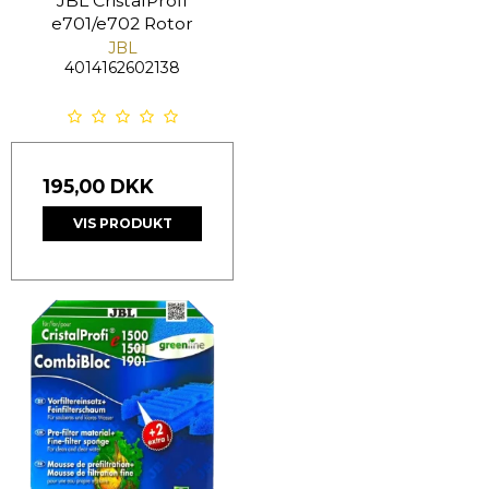
JBL CristalProfi
e701/e702 Rotor
JBL
4014162602138
195,00 DKK
VIS PRODUKT