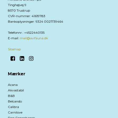
Tinghøjvej 9
8570 Trustrup
CVR-nummer
:
41619783
Bankoplysninger
:
9324 0021739464
Telefonnr.
:
+4522440135
E-mail
:
mail@avifauna.dk
Sitemap
Mærker
Acana
Akvastabil
B&B
Belcando
Calibra
Carnilove
Dog Copenhagen