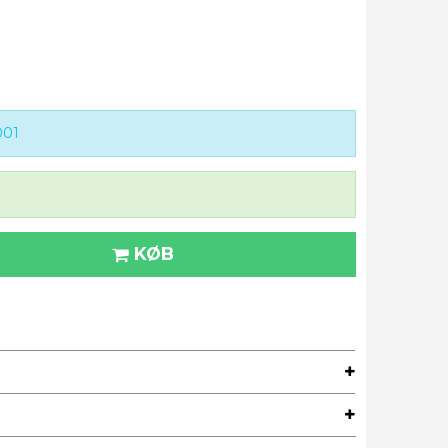
001
KØB