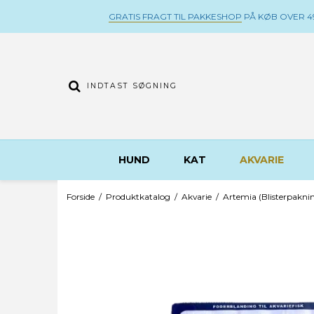
GRATIS FRAGT TIL PAKKESHOP
PÅ KØB OVER 49
HUND
KAT
AKVARIE
Forside
/
Produktkatalog
/
Akvarie
/
Artemia (Blisterpaknin