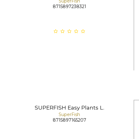
SuperFish
8715897238321
SUPERFISH Easy Plants L.
SuperFish
8715897165207