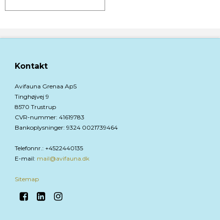
Kontakt
Avifauna Grenaa ApS
Tinghøjvej 9
8570 Trustrup
CVR-nummer
:
41619783
Bankoplysninger
:
9324 0021739464
Telefonnr.
:
+4522440135
E-mail
:
mail@avifauna.dk
Sitemap