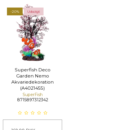
-20%
Udsolgt
Superfish Deco
Garden Nemo
Akvariedekoration
(A4021455)
SuperFish
8715897312342