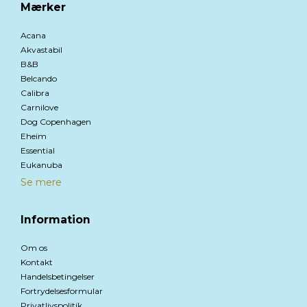
Mærker
Acana
Akvastabil
B&B
Belcando
Calibra
Carnilove
Dog Copenhagen
Eheim
Essential
Eukanuba
Se mere
Information
Om os
Kontakt
Handelsbetingelser
Fortrydelsesformular
Privatlivspolitik