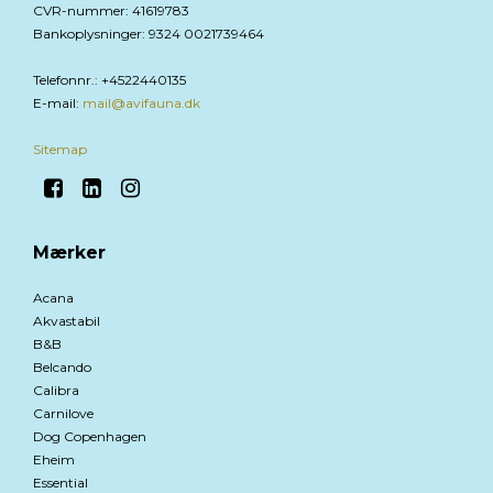
CVR-nummer
:
41619783
Bankoplysninger
:
9324 0021739464
Telefonnr.
:
+4522440135
E-mail
:
mail@avifauna.dk
Sitemap
Mærker
Acana
Akvastabil
B&B
Belcando
Calibra
Carnilove
Dog Copenhagen
Eheim
Essential