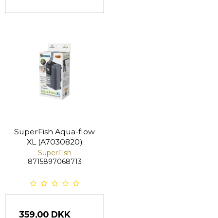
SuperFish Aqua-flow
XL (A7030820)
SuperFish
8715897068713
359,00 DKK