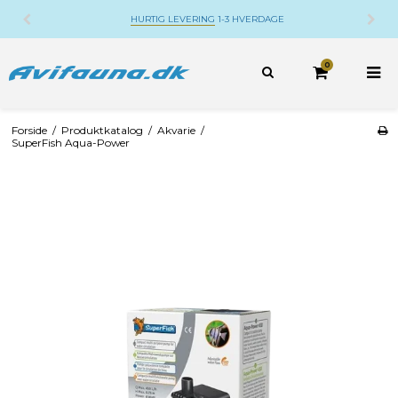
HURTIG LEVERING
1-3 HVERDAGE
0
Forside
/
Produktkatalog
/
Akvarie
/
SuperFish Aqua-Power