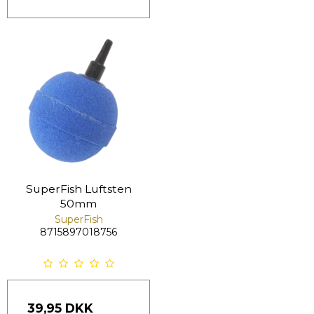
SuperFish Luftsten
50mm
SuperFish
8715897018756
39,95 DKK