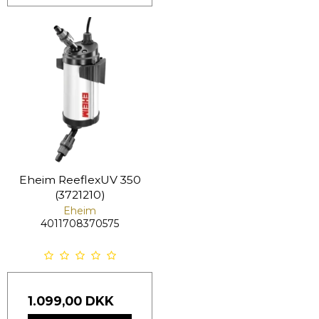
Eheim ReeflexUV 350
(3721210)
Eheim
4011708370575
1.099,00 DKK