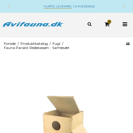
HURTIG LEVERING
1-3 HVERDAGE
0
Forside
/
Produktkatalog
/
Fugl
/
Fauna Parakit Redekassen - Samlesæt