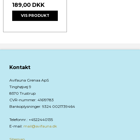
189,00 DKK
VIS PRODUKT
Kontakt
Avifauna Grenaa ApS
Tinghøjvej 9
8570 Trustrup
CVR-nummer
:
41619783
Bankoplysninger
:
9324 0021739464
Telefonnr.
:
+4522440135
E-mail
:
mail@avifauna.dk
Sitemap