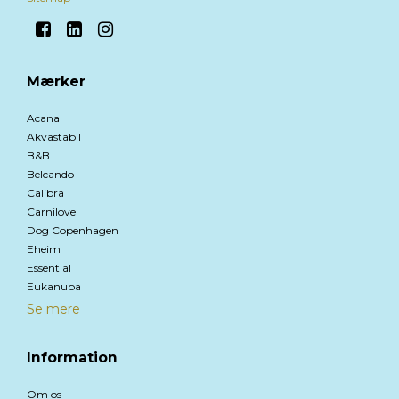
Mærker
Acana
Akvastabil
B&B
Belcando
Calibra
Carnilove
Dog Copenhagen
Eheim
Essential
Eukanuba
Se mere
Information
Om os