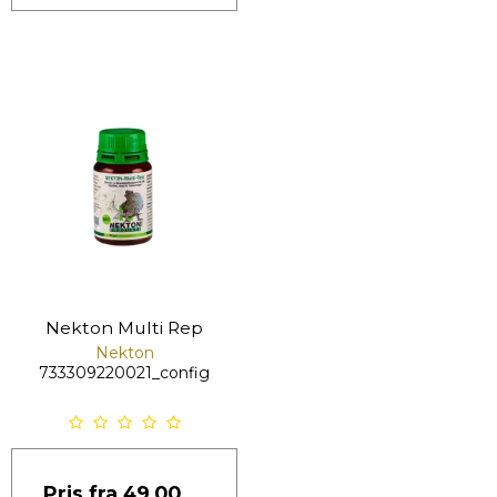
Nekton Multi Rep
Nekton
733309220021_config
Pris fra
49,00