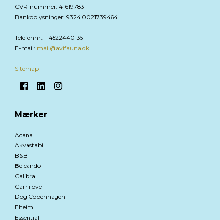
CVR-nummer
:
41619783
Bankoplysninger
:
9324 0021739464
Telefonnr.
:
+4522440135
E-mail
:
mail@avifauna.dk
Sitemap
Mærker
Acana
Akvastabil
B&B
Belcando
Calibra
Carnilove
Dog Copenhagen
Eheim
Essential