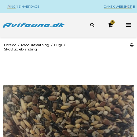
DANSK WEBSHOP
BELIGGENDE PÅ DJURSLAND
0
Forside
/
Produktkatalog
/
Fugl
/
Skovfugleblanding