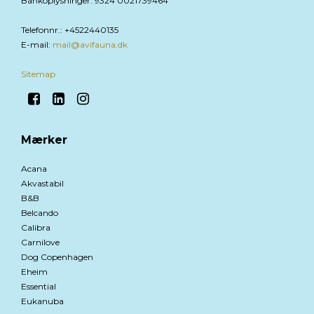
Bankoplysninger
:
9324 0021739464
Telefonnr.
:
+4522440135
E-mail
:
mail@avifauna.dk
Sitemap
Mærker
Acana
Akvastabil
B&B
Belcando
Calibra
Carnilove
Dog Copenhagen
Eheim
Essential
Eukanuba