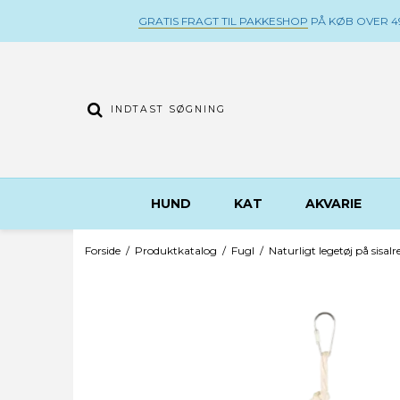
GRATIS FRAGT TIL PAKKESHOP
PÅ KØB OVER 49
HUND
KAT
AKVARIE
Forside
/
Produktkatalog
/
Fugl
/
Naturligt legetøj på sisalr