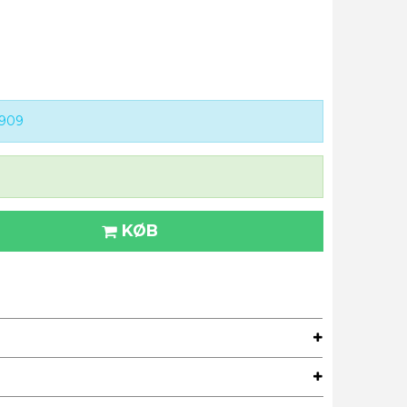
9909
KØB