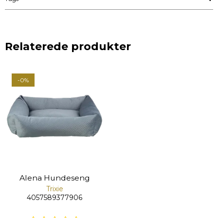
Relaterede produkter
-0%
Alena Hundeseng
Trixie
4057589377906