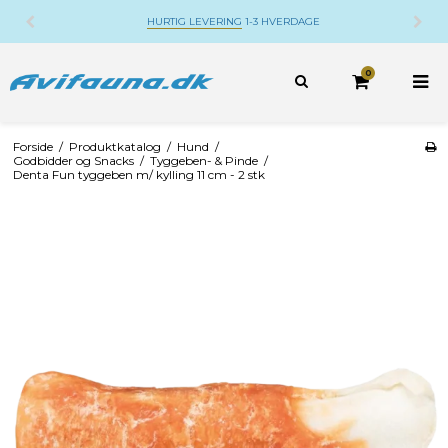
HURTIG LEVERING
1-3 HVERDAGE
0
Forside
/
Produktkatalog
/
Hund
/
Godbidder og Snacks
/
Tyggeben- & Pinde
/
Denta Fun tyggeben m/ kylling 11 cm - 2 stk