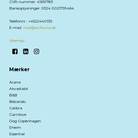
CVR-nummer
:
41619783
Bankoplysninger
:
9324 0021739464
Telefonnr.
:
+4522440135
E-mail
:
mail@avifauna.dk
Sitemap
Mærker
Acana
Akvastabil
B&B
Belcando
Calibra
Carnilove
Dog Copenhagen
Eheim
Essential