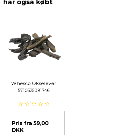
har også købt
Whesco Okselever
5710525091746
Pris fra
59,00
DKK