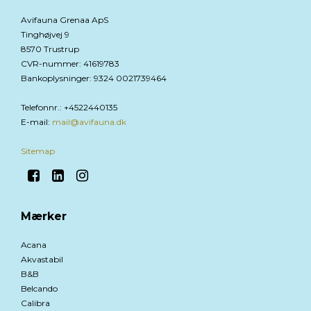
Avifauna Grenaa ApS
Tinghøjvej 9
8570 Trustrup
CVR-nummer
:
41619783
Bankoplysninger
:
9324 0021739464
Telefonnr.
:
+4522440135
E-mail
:
mail@avifauna.dk
Sitemap
Mærker
Acana
Akvastabil
B&B
Belcando
Calibra