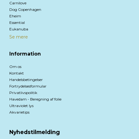
Carnilove
Dog Copenhagen
Eheim
Essential
Eukanuba
Se mere
Information
Om os
Kontakt
Handelsbetingelser
Fortrydelsesformular
Privatlivspolitik
Havedam - Beregning af folie
Ultraviolet lys
Akvarietips
Nyhedstilmelding