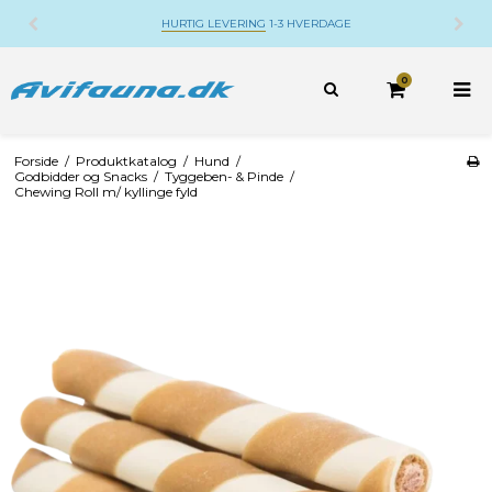
HURTIG LEVERING
1-3 HVERDAGE
0
Forside
/
Produktkatalog
/
Hund
/
Godbidder og Snacks
/
Tyggeben- & Pinde
/
Chewing Roll m/ kyllinge fyld