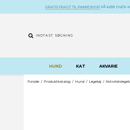
GRATIS FRAGT TIL PAKKESHOP
PÅ KØB OVER 49
HUND
KAT
AKVARIE
Forside
/
Produktkatalog
/
Hund
/
Legetøj
/
Aktivitetsleget