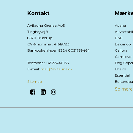
Kontakt
Mærke
Avifauna Grenaa ApS
Acana
Tinghøjvej 9
Akvastabil
8570 Trustrup
B&B
CVR-nummer
:
41619783
Belcando
Bankoplysninger
:
9324 0021739464
Calibra
Carnilove
Telefonnr.
:
+4522440135
Dog Cope
E-mail
:
mail@avifauna.dk
Eheim
Essential
Sitemap
Eukanuba
Se mere