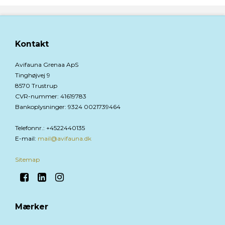
Kontakt
Avifauna Grenaa ApS
Tinghøjvej 9
8570 Trustrup
CVR-nummer
:
41619783
Bankoplysninger
:
9324 0021739464
Telefonnr.
:
+4522440135
E-mail
:
mail@avifauna.dk
Sitemap
Mærker