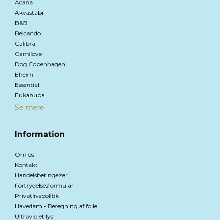
Acana
Akvastabil
B&B
Belcando
Calibra
Carnilove
Dog Copenhagen
Eheim
Essential
Eukanuba
Se mere
Information
Om os
Kontakt
Handelsbetingelser
Fortrydelsesformular
Privatlivspolitik
Havedam - Beregning af folie
Ultraviolet lys