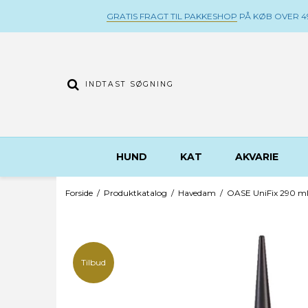
GRATIS FRAGT TIL PAKKESHOP
PÅ KØB OVER 49
HUND
KAT
AKVARIE
Forside
/
Produktkatalog
/
Havedam
/
OASE UniFix 290 m
Tilbud