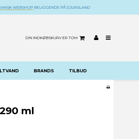
DANSK WEBSHOP
BELIGGENDE PÅ DJURSLAND
DIN INDKØBSKURV ER TOM
LTVAND
BRANDS
TILBUD
 290 ml