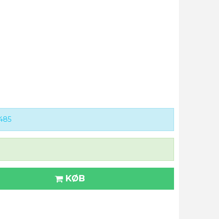
485
KØB