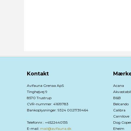
Kontakt
Mærke
Avifauna Grenaa ApS
Acana
Tinghøjvej 9
Akvastabil
8570 Trustrup
B&B
CVR-nummer
:
41619783
Belcando
Bankoplysninger
:
9324 0021739464
Calibra
Carnilove
Telefonnr.
:
+4522440135
Dog Cope
E-mail
:
mail@avifauna.dk
Eheim