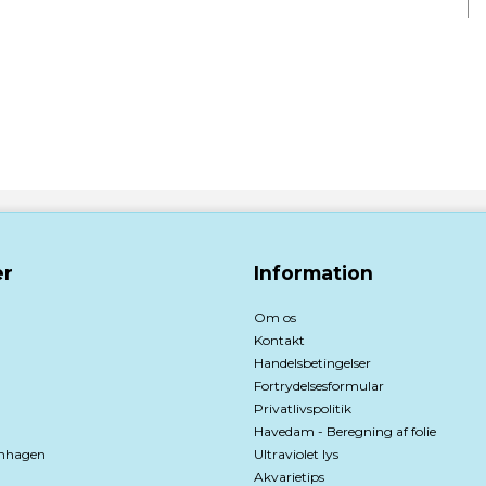
r
Information
Om os
Kontakt
Handelsbetingelser
Fortrydelsesformular
Privatlivspolitik
Havedam - Beregning af folie
nhagen
Ultraviolet lys
Akvarietips