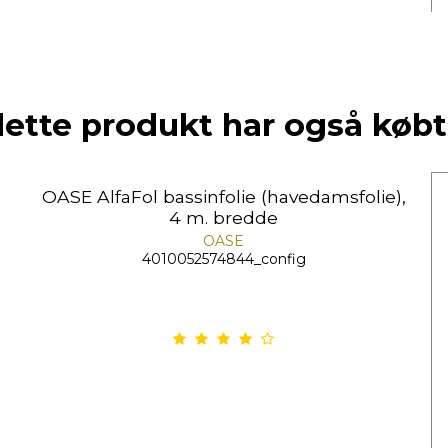
dette produkt har også købt
OASE AlfaFol bassinfolie (havedamsfolie),
4 m. bredde
OASE
4010052574844_config