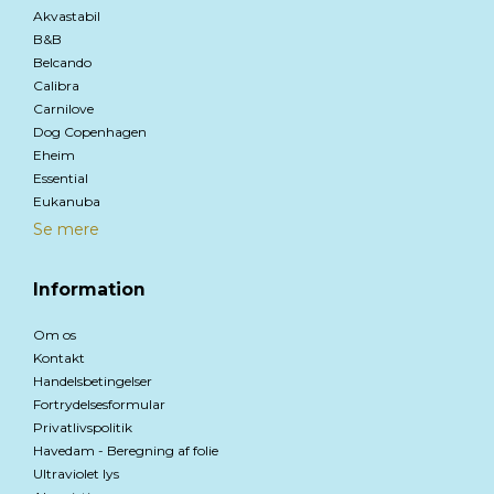
Akvastabil
B&B
Belcando
Calibra
Carnilove
Dog Copenhagen
Eheim
Essential
Eukanuba
Se mere
Information
Om os
Kontakt
Handelsbetingelser
Fortrydelsesformular
Privatlivspolitik
Havedam - Beregning af folie
Ultraviolet lys