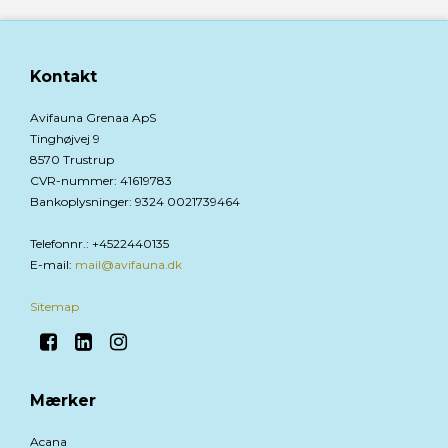
Kontakt
Avifauna Grenaa ApS
Tinghøjvej 9
8570 Trustrup
CVR-nummer
:
41619783
Bankoplysninger
:
9324 0021739464
Telefonnr.
:
+4522440135
E-mail
:
mail@avifauna.dk
Sitemap
Mærker
Acana