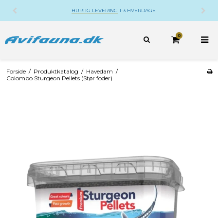
HURTIG LEVERING
1-3 HVERDAGE
0
Forside
/
Produktkatalog
/
Havedam
/
Colombo Sturgeon Pellets (Stør foder)