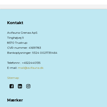
Kontakt
Avifauna Grenaa ApS
Tinghøjvej 9
8570 Trustrup
CVR-nummer
:
41619783
Bankoplysninger
:
9324 0021739464
Telefonnr.
:
+4522440135
E-mail
:
mail@avifauna.dk
Sitemap
Mærker