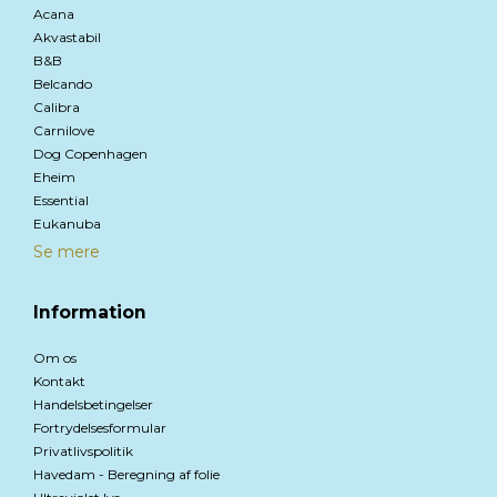
Acana
Akvastabil
B&B
Belcando
Calibra
Carnilove
Dog Copenhagen
Eheim
Essential
Eukanuba
Se mere
Information
Om os
Kontakt
Handelsbetingelser
Fortrydelsesformular
Privatlivspolitik
Havedam - Beregning af folie