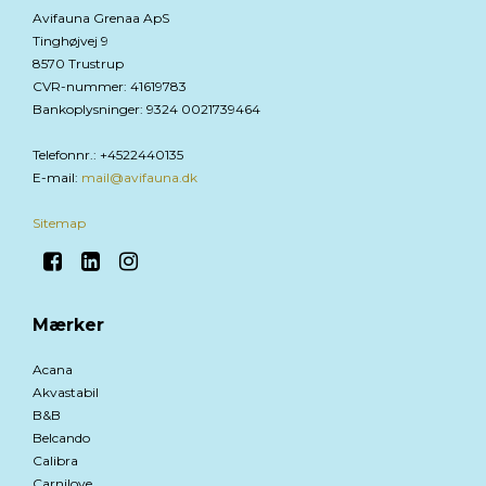
Avifauna Grenaa ApS
Tinghøjvej 9
8570 Trustrup
CVR-nummer
:
41619783
Bankoplysninger
:
9324 0021739464
Telefonnr.
:
+4522440135
E-mail
:
mail@avifauna.dk
Sitemap
Mærker
Acana
Akvastabil
B&B
Belcando
Calibra
Carnilove