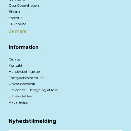
Dog Copenhagen
Eheim
Essential
Eukanuba
Se mere
Information
Om os
Kontakt
Handelsbetingelser
Fortrydelsesformular
Privatlivspolitik
Havedam - Beregning af folie
Ultraviolet lys
Akvarietips
Nyhedstilmelding