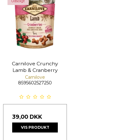
Udsolgt
Carnilove Crunchy
Lamb & Cranberry
Carnilove
8595602527250
39,00 DKK
VIS PRODUKT