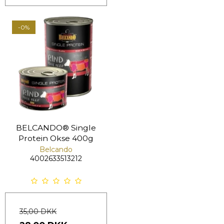
-0%
BELCANDO® Single
Protein Okse 400g
Belcando
4002633513212
35,00 DKK