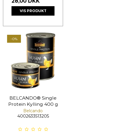
28,00 DKK
VIS PRODUKT
-0%
BELCANDO® Single
Protein Kylling 400 g
Belcando
4002633513205