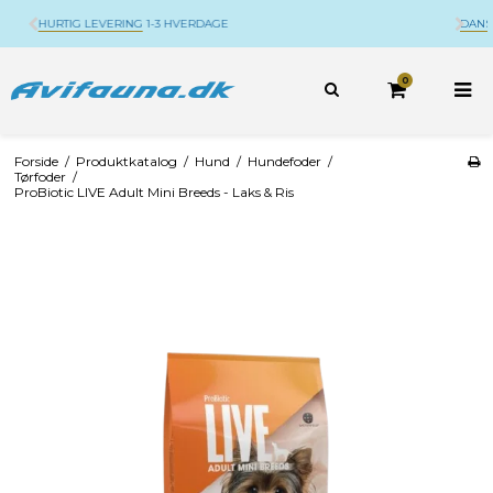
DANSK WEBSHOP
BELIGGENDE PÅ DJURSLAND
0
Forside
/
Produktkatalog
/
Hund
/
Hundefoder
/
Tørfoder
/
ProBiotic LIVE Adult Mini Breeds - Laks & Ris