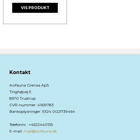
VIS PRODUKT
Kontakt
Avifauna Grenaa ApS
Tinghøjvej 9
8570 Trustrup
CVR-nummer
:
41619783
Bankoplysninger
:
9324 0021739464
Telefonnr.
:
+4522440135
E-mail
:
mail@avifauna.dk