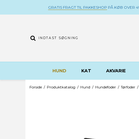
GRATIS FRAGT TIL PAKKESHOP
PÅ KØB OVER 49
HUND
KAT
AKVARIE
Forside
/
Produktkatalog
/
Hund
/
Hundefoder
/
Tørfoder
/