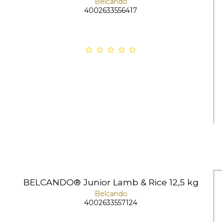
Belcando
4002633556417
BELCANDO® Junior Lamb & Rice 12,5 kg
Belcando
4002633557124