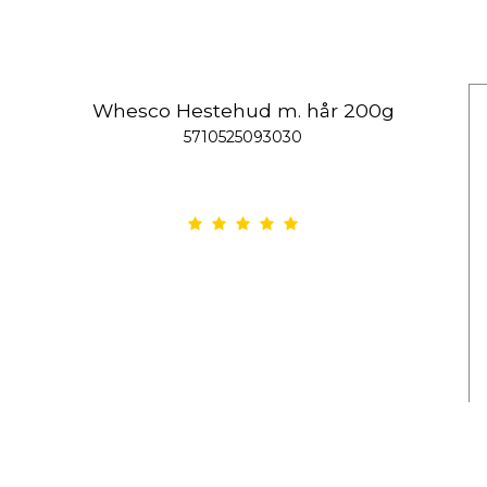
Whesco Hestehud m. hår 200g
5710525093030