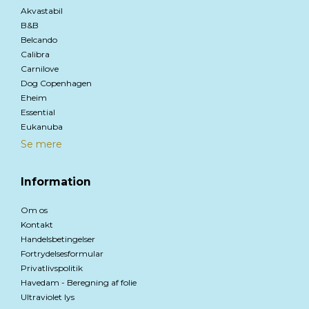
Akvastabil
B&B
Belcando
Calibra
Carnilove
Dog Copenhagen
Eheim
Essential
Eukanuba
Se mere
Information
Om os
Kontakt
Handelsbetingelser
Fortrydelsesformular
Privatlivspolitik
Havedam - Beregning af folie
Ultraviolet lys