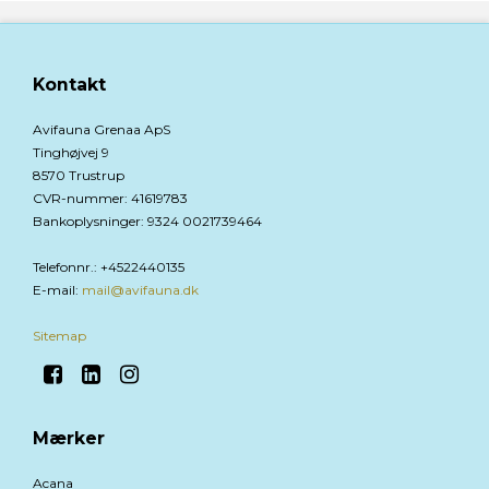
Kontakt
Avifauna Grenaa ApS
Tinghøjvej 9
8570 Trustrup
CVR-nummer
:
41619783
Bankoplysninger
:
9324 0021739464
Telefonnr.
:
+4522440135
E-mail
:
mail@avifauna.dk
Sitemap
Mærker
Acana