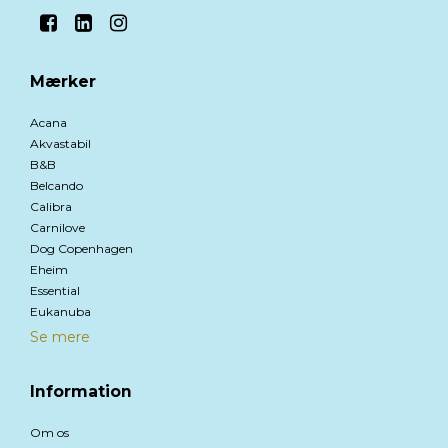
Mærker
Acana
Akvastabil
B&B
Belcando
Calibra
Carnilove
Dog Copenhagen
Eheim
Essential
Eukanuba
Se mere
Information
Om os