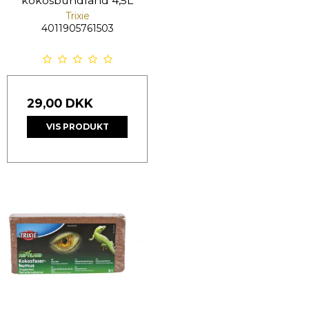
kokosbundland 4,5L
Trixie
4011905761503
29,00 DKK
VIS PRODUKT