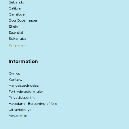
Belcando
Calibra
Carnilove
Dog Copenhagen
Eheim
Essential
Eukanuba
Se mere
Information
Om os
Kontakt
Handelsbetingelser
Fortrydelsesformular
Privatlivspolitik
Havedam - Beregning af folie
Ultraviolet lys
Akvarietips