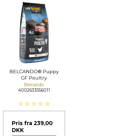
BELCANDO® Puppy
GF Poultry
Belcando
4002633556011
Pris fra
239,00
DKK