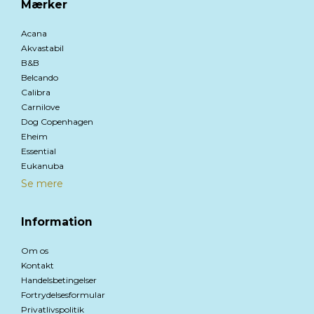
Mærker
Acana
Akvastabil
B&B
Belcando
Calibra
Carnilove
Dog Copenhagen
Eheim
Essential
Eukanuba
Se mere
Information
Om os
Kontakt
Handelsbetingelser
Fortrydelsesformular
Privatlivspolitik