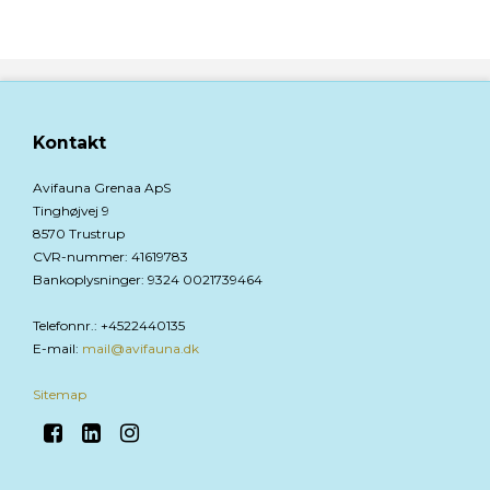
Kontakt
Avifauna Grenaa ApS
Tinghøjvej 9
8570 Trustrup
CVR-nummer
:
41619783
Bankoplysninger
:
9324 0021739464
Telefonnr.
:
+4522440135
E-mail
:
mail@avifauna.dk
Sitemap