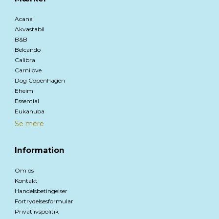
Acana
Akvastabil
B&B
Belcando
Calibra
Carnilove
Dog Copenhagen
Eheim
Essential
Eukanuba
Se mere
Information
Om os
Kontakt
Handelsbetingelser
Fortrydelsesformular
Privatlivspolitik