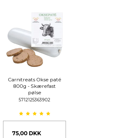
Carnitreats Okse paté
800g - Skærefast
pølse
5712125363902
75,00 DKK