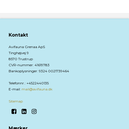
Kontakt
Avifauna Grenaa ApS
Tinghøjvej 9
8570 Trustrup
CVR-nummer
:
41619783
Bankoplysninger
:
9324 0021739464
Telefonnr.
:
+4522440135
E-mail
:
mail@avifauna.dk
Sitemap
Mærker