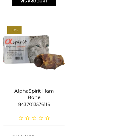
VIS PRODUKT
-0%
AlphaSpirit Ham
Bone
8437013576116