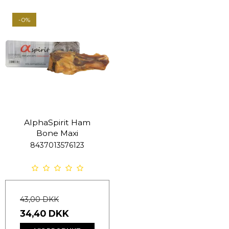
-0%
AlphaSpirit Ham
Bone Maxi
8437013576123
43,00 DKK
34,40 DKK