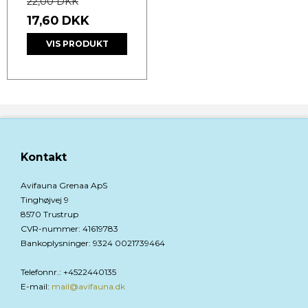
22,00 DKK
17,60 DKK
VIS PRODUKT
Kontakt
Avifauna Grenaa ApS
Tinghøjvej 9
8570 Trustrup
CVR-nummer
:
41619783
Bankoplysninger
:
9324 0021739464
Telefonnr.
:
+4522440135
E-mail
:
mail@avifauna.dk