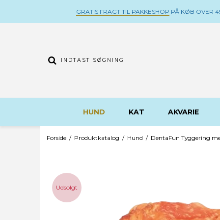
GRATIS FRAGT TIL PAKKESHOP
PÅ KØB OVER 49
HUND
KAT
AKVARIE
Forside
/
Produktkatalog
/
Hund
/
DentaFun Tyggering med
Udsolgt