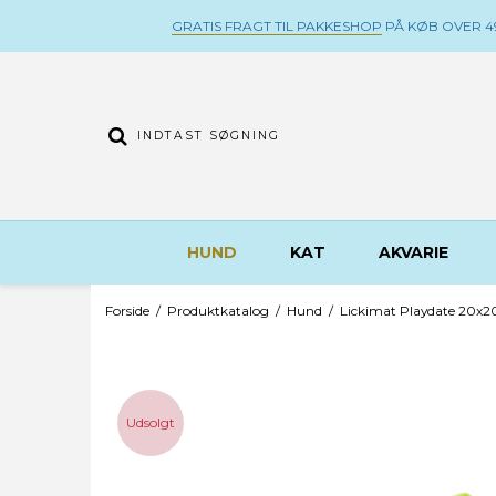
GRATIS FRAGT TIL PAKKESHOP
PÅ KØB OVER 49
HUND
KAT
AKVARIE
Forside
/
Produktkatalog
/
Hund
/
Lickimat Playdate 20x2
Udsolgt