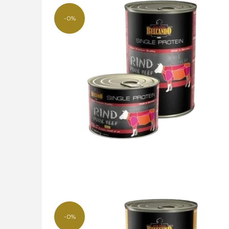
-0%
-0%