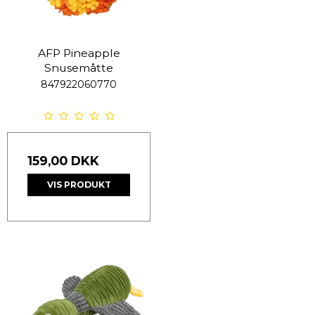
AFP Pineapple
Snusemåtte
847922060770
159,00 DKK
VIS PRODUKT