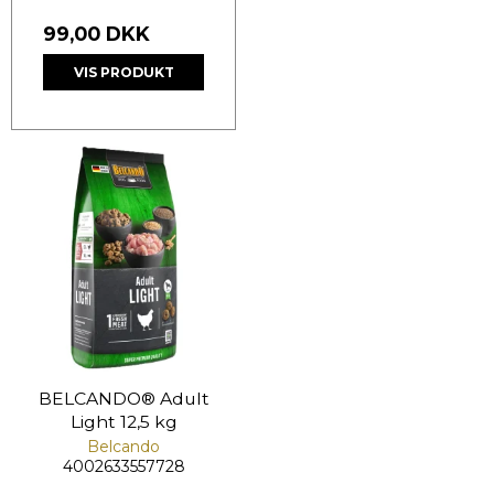
99,00 DKK
VIS PRODUKT
BELCANDO® Adult
Light 12,5 kg
Belcando
4002633557728